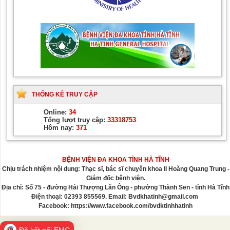
THỐNG KÊ TRUY CẬP
Online:
34
Tổng lượt truy cập:
33318753
Hôm nay:
371
BỆNH VIỆN ĐA KHOA TỈNH HÀ TĨNH
Chịu trách nhiệm nội dung: Thạc sĩ, bác sĩ chuyên khoa II Hoàng Quang Trung -
Giám đốc bệnh viện.
Địa chỉ: Số 75 - đường Hải Thượng Lãn Ông - phường Thành Sen - tỉnh Hà Tĩnh
Điện thoại: 02393 855569. Email: Bvdkhatinh@gmail.com
Facebook: https://www.facebook.com/bvdktinhhatinh
Đã kết nối EMC