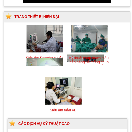
TRANG THIẾT BỊ HIỆN ĐẠI
Siêu âm Doppler xuyên
Kỹ thuật chụp mạch máu
sọ
não bằng hệ thống chụp
mạch số hóa xóa nền
(DSA)
Siêu âm màu 4D
CÁC DỊCH VỤ KỸ THUẬT CAO