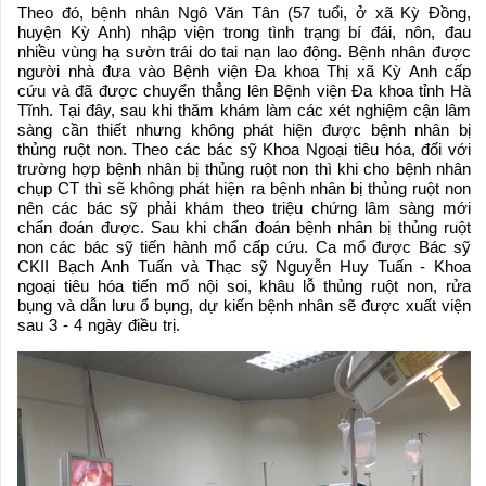
Theo đó, bệnh nhân Ngô Văn Tân (57 tuổi, ở xã Kỳ Đồng,
huyện Kỳ Anh) nhập viện trong tình trạng bí đái, nôn, đau
nhiều vùng hạ sườn trái do tai nạn lao động. Bệnh nhân được
người nhà đưa vào Bệnh viện Đa khoa Thị xã Kỳ Anh cấp
cứu và đã được chuyển thẳng lên Bệnh viện Đa khoa tỉnh Hà
Tĩnh. Tại đây, sau khi thăm khám làm các xét nghiệm cận lâm
sàng cần thiết nhưng không phát hiện được bệnh nhân bị
thủng ruột non. Theo các bác sỹ Khoa Ngoại tiêu hóa, đối với
trường hợp bệnh nhân bị thủng ruột non thì khi cho bệnh nhân
chụp CT thì sẽ không phát hiện ra bệnh nhân bị thủng ruột non
nên các bác sỹ phải khám theo triệu chứng lâm sàng mới
chẩn đoán được. Sau khi chẩn đoán bệnh nhân bị thủng ruột
non các bác sỹ tiến hành mổ cấp cứu. Ca mổ được Bác sỹ
CKII Bạch Anh Tuấn và Thạc sỹ Nguyễn Huy Tuấn - Khoa
ngoại tiêu hóa tiến mổ nội soi, khâu lỗ thủng ruột non, rửa
bụng và dẫn lưu ổ bụng, dự kiến bệnh nhân sẽ được xuất viện
sau 3 - 4 ngày điều trị.