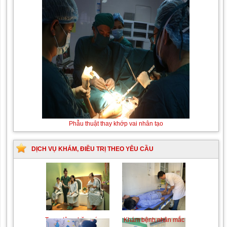
Thay máu
Phẫu thuật thay khớp vai nhân tạo
sơ sinh do
bất đồng
nhóm máu
DỊCH VỤ KHÁM, ĐIỀU TRỊ THEO YÊU CẦU
Trung tâm chăm sóc mẹ
Khám bệnh nhân mắc