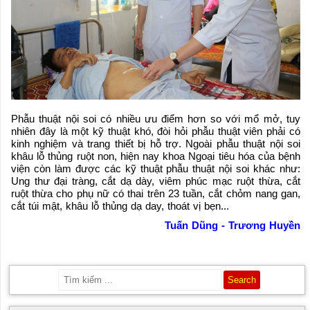
Phẫu thuật nội soi có nhiều ưu điểm hơn so với mổ mở, tuy
nhiên đây là một kỹ thuật khó, đòi hỏi phẫu thuật viên phải có
kinh nghiệm và trang thiết bị hỗ trợ. Ngoài phẫu thuật nội soi
khâu lỗ thủng ruột non, hiện nay khoa Ngoại tiêu hóa của bệnh
viện còn làm được các kỹ thuật phẫu thuật nội soi khác như:
Ung thư đại tràng, cắt dạ dày, viêm phúc mạc ruột thừa, cắt
ruột thừa cho phụ nữ có thai trên 23 tuần, cắt chỏm nang gan,
cắt túi mật, khâu lỗ thủng dạ day, thoát vị bẹn...
Tuấn Dũng - Trương Huyền