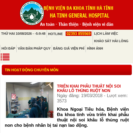
02393 855569
THỨ HAI 10/08/2026 - -5:9:48
LỊCH LÀM VIỆC
HOTLINE
KHẢO SÁT HÀI LÒNG
HỎI ĐÁP
VĂN BẢN PHÁP QUY
BẢNG GIÁ VIỆN PHÍ
HÌNH ẢNH
TIN HOẠT ĐỘNG CHUYÊN MÔN
TRIỂN KHAI PHẪU THUẬT NỘI SOI
KHÂU LỖ THỦNG RUỘT NON
Ngày đăng: 19/03/2018 - Lượt xem:
3573
Khoa Ngoại Tiêu hóa, Bệnh viện
Đa khoa tỉnh vừa triển khai phẫu
thuật nội soi khâu lỗ thủng ruột
non cho bệnh nhân bị tai nạn lao động.