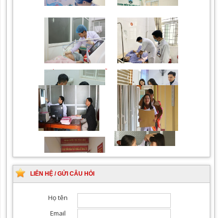
bầu và sau sinh
các bệnh lý về xương,
khớp
Chiếu tia Plasma lạnh hỗ
Khám bệnh nhân sau
trợ điều trị vết thương
phẫu thuật
Khám Ngoại khoa
Đội ngũ hướng dẫn
chuyên nghiệp, tận tình
LIÊN HỆ / GỬI CÂU HỎI