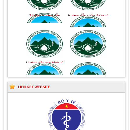
Tài liệu Hướng dẫn
Hướng dẫn chẩn đoán và
phòng ngừa nhiễm
điều trị một số bệnh
khuẩn vết mổ
truyền nhiễm
Hướng dẫn quy trình kỹ
Hướng dẫn Quy trình kỹ
thuật Chuyên khoa Phẫu
thuật Nhi khoa
thuật Tiết niệu
LIÊN KẾT WEBSITE