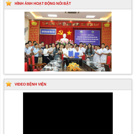
HÌNH ẢNH HOẠT ĐỘNG NỔI BẬT
VIDEO BỆNH VIỆN