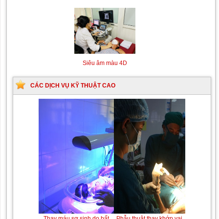
Siêu âm màu 4D
CÁC DỊCH VỤ KỸ THUẬT CAO
Thay máu sơ sinh do bất đồng nhóm máu