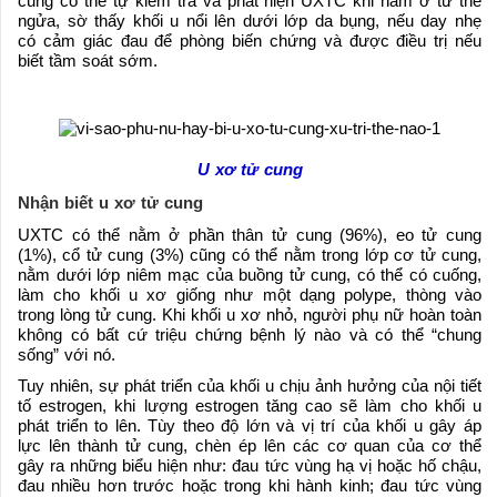
cũng có thể tự kiểm tra và phát hiện UXTC khi nằm ở tư thế
ngửa, sờ thấy khối u nổi lên dưới lớp da bụng, nếu day nhẹ
có cảm giác đau để phòng biến chứng và được điều trị nếu
biết tầm soát sớm.
U xơ tử cung
Nhận biết u xơ tử cung
UXTC có thể nằm ở phần thân tử cung (96%), eo tử cung
(1%), cổ tử cung (3%) cũng có thể nằm trong lớp cơ tử cung,
nằm dưới lớp niêm mạc của buồng tử cung, có thể có cuống,
làm cho khối u xơ giống như một dạng polype, thòng vào
trong lòng tử cung. Khi khối u xơ nhỏ, người phụ nữ hoàn toàn
không có bất cứ triệu chứng bệnh lý nào và có thể “chung
sống” với nó.
Tuy nhiên, sự phát triển của khối u chịu ảnh hưởng của nội tiết
tố estrogen, khi lượng estrogen tăng cao sẽ làm cho khối u
phát triển to lên. Tùy theo độ lớn và vị trí của khối u gây áp
lực lên thành tử cung, chèn ép lên các cơ quan của cơ thể
gây ra những biểu hiện như: đau tức vùng hạ vị hoặc hố chậu,
đau nhiều hơn trước hoặc trong khi hành kinh; đau tức vùng