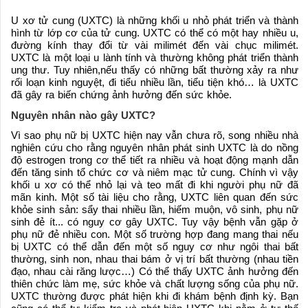
U xơ tử cung (UXTC) là những khối u nhỏ phát triển và thành
hình từ lớp cơ của tử cung. UXTC có thể có một hay nhiều u,
đường kính thay đổi từ vài milimét đến vài chục milimét.
UXTC là một loại u lành tính và thường không phát triển thành
ung thư. Tuy nhiên,nếu thấy có những bất thường xảy ra như
rối loạn kinh nguyệt, đi tiểu nhiều lần, tiểu tiện khó… là UXTC
đã gây ra biến chứng ảnh hưởng đến sức khỏe.
Nguyên nhân nào gây UXTC?
Vì sao phụ nữ bị UXTC hiện nay vẫn chưa rõ, song nhiều nhà
nghiên cứu cho rằng nguyên nhân phát sinh UXTC là do nồng
độ estrogen trong cơ thể tiết ra nhiều và hoạt động mạnh dẫn
đến tăng sinh tổ chức cơ và niêm mạc tử cung. Chính vì vậy
khối u xơ có thể nhỏ lại và teo mất đi khi người phụ nữ đã
mãn kinh. Một số tài liệu cho rằng, UXTC liên quan đến sức
khỏe sinh sản: sẩy thai nhiều lần, hiếm muộn, vô sinh, phụ nữ
sinh đẻ ít... có nguy cơ gây UXTC. Tuy vậy bệnh vẫn gặp ở
phụ nữ đẻ nhiều con. Một số trường hợp đang mang thai nếu
bị UXTC có thể dẫn đến một số nguy cơ như ngôi thai bất
thường, sinh non, nhau thai bám ở vị trí bất thường (nhau tiền
đạo, nhau cài răng lược…) Có thể thấy UXTC ảnh hưởng đến
thiên chức làm mẹ, sức khỏe và chất lượng sống của phụ nữ.
UXTC thường được phát hiện khi đi khám bệnh định kỳ. Bạn