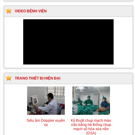
VIDEO BỆNH VIỆN
TRANG THIẾT BỊ HIỆN ĐẠI
Siêu âm Doppler xuyên
Kỹ thuật chụp mạch máu
sọ
não bằng hệ thống chụp
mạch số hóa xóa nền
(DSA)