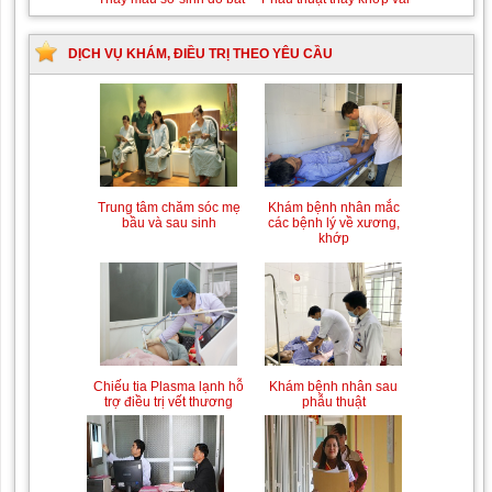
DỊCH VỤ KHÁM, ĐIỀU TRỊ THEO YÊU CẦU
Trung tâm chăm sóc mẹ
Khám bệnh nhân mắc
bầu và sau sinh
các bệnh lý về xương,
khớp
Chiếu tia Plasma lạnh hỗ
Khám bệnh nhân sau
trợ điều trị vết thương
phẫu thuật