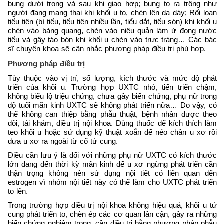
bụng dưới trong và sau khi giao hợp; bụng to ra trông như
người đang mang thai khi khối u to, chèn lên dạ dày; Rối loạn
tiểu tiện (bí tiểu, tiểu tiện nhiều lần, tiểu dắt, tiểu són) khi khối u
chèn vào bàng quang, chèn vào niệu quản làm ứ đọng nước
tiểu và gây táo bón khi khối u chèn vào trực tràng… Các bác
sĩ chuyên khoa sẽ cân nhắc phương pháp điều trị phù hợp.
Phương pháp điều trị
Tùy thuộc vào vị trí, số lượng, kích thước và mức độ phát
triển của khối u. Trường hợp UXTC nhỏ, tiến triển chậm,
không biểu lộ triệu chứng, chưa gây biến chứng, phụ nữ trong
độ tuổi mãn kinh UXTC sẽ không phát triển nữa… Do vậy, có
thể không can thiệp bằng phẫu thuật, bệnh nhân được theo
dõi, tái khám, điều trị nội khoa. Dùng thuốc để kích thích làm
teo khối u hoặc sử dụng kỹ thuật xoắn để néo chân u xơ rồi
đưa u xơ ra ngoài từ cổ tử cung.
Điều cần lưu ý là đối với những phụ nữ UXTC có kích thước
lớn đang đến thời kỳ mãn kinh để u xơ ngừng phát triển cần
thận trọng không nên sử dụng nội tiết có liên quan đến
estrogen vì nhóm nội tiết này có thể làm cho UXTC phát triển
to lên.
Trong trường hợp điều trị nội khoa không hiệu quả, khối u tử
cung phát triển to, chèn ép các cơ quan lân cận, gây ra những
biến chứng nghiêm trọng, cần điều trị bằng phương pháp phẫu