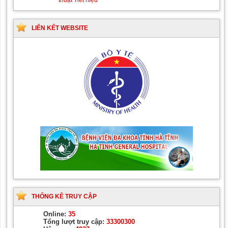
thuật Tiết niệu
LIÊN KẾT WEBSITE
THỐNG KÊ TRUY CẬP
Online:
35
Tổng lượt truy cập:
33300300