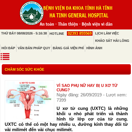
02393 855569
THỨ BẢY 08/08/2026 - 5:16:38
LỊCH LÀM VIỆC
HOTLINE
KHẢO SÁT HÀI LÒNG
HỎI ĐÁP
VĂN BẢN PHÁP QUY
BẢNG GIÁ VIỆN PHÍ
HÌNH ẢNH
CHĂM SÓC SỨC KHỎE
VÌ SAO PHỤ NỮ HAY BỊ U XƠ TỬ
CUNG?
Ngày đăng: 26/09/2019 - Lượt xem:
7399
U xơ tử cung (UXTC) là những
khối u nhỏ phát triển và thành
hình từ lớp cơ của tử cung.
UXTC có thể có một hay nhiều u, đường kính thay đổi từ
vài milimét đến vài chục milimét.