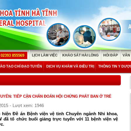
02393 855569
LỊCH LÀM VIỆC
KHẢO SÁT HÀI LÒNG
HỎI ĐÁP
VĂN
ÀO TẠO CHỈ ĐẠO TUYẾN
DỊCH VỤ KHÁM VÀ ĐIỀU TRỊ
THÔNG TIN Y DƯỢ
UYẾN: TIẾP CẬN CHẨN ĐOÁN HỘI CHỨNG PHÁT BAN Ở TRẺ
2015 - Lượt xem: 1946
c hiện Đề án Bệnh viện vệ tinh Chuyên ngành Nhi khoa,
 đã tổ chức buổi giảng trực tuyến với 11 bệnh viện vệ
ớc.