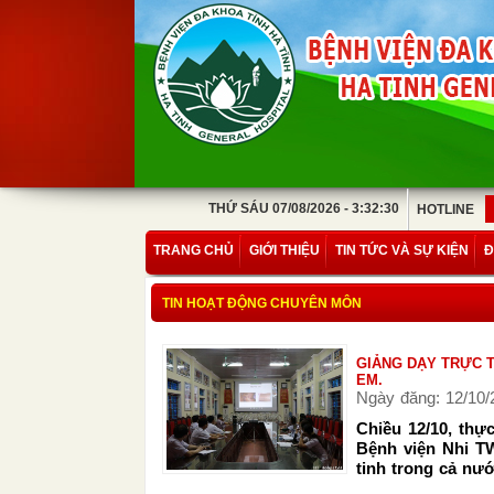
THỨ SÁU 07/08/2026 - 3:32:30
HOTLINE
TRANG CHỦ
GIỚI THIỆU
TIN TỨC VÀ SỰ KIỆN
Đ
TIN HOẠT ĐỘNG CHUYÊN MÔN
GIẢNG DẠY TRỰC T
EM.
Ngày đăng: 12/10/
Chiều 12/10, thự
Bệnh viện Nhi TW
tinh trong cả nư