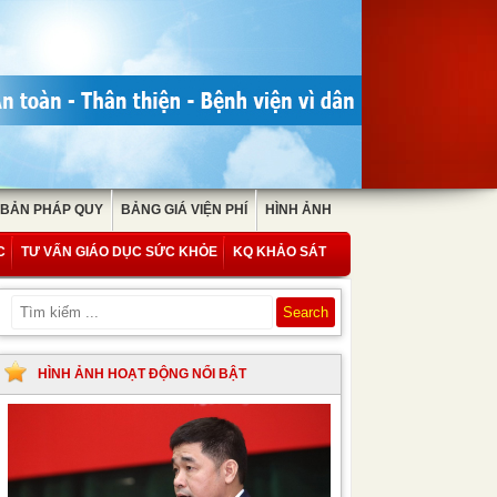
 BẢN PHÁP QUY
BẢNG GIÁ VIỆN PHÍ
HÌNH ẢNH
C
TƯ VẤN GIÁO DỤC SỨC KHỎE
KQ KHẢO SÁT
HÌNH ẢNH HOẠT ĐỘNG NỔI BẬT