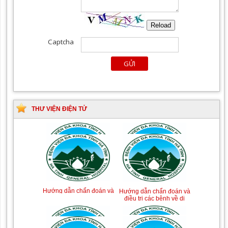
THƯ VIỆN ĐIỆN TỬ
Tài liệu Hướng dẫn
Hướng dẫn chẩn đoán và
phòng ngừa nhiễm
điều trị một số bệnh
khuẩn vết mổ
truyền nhiễm