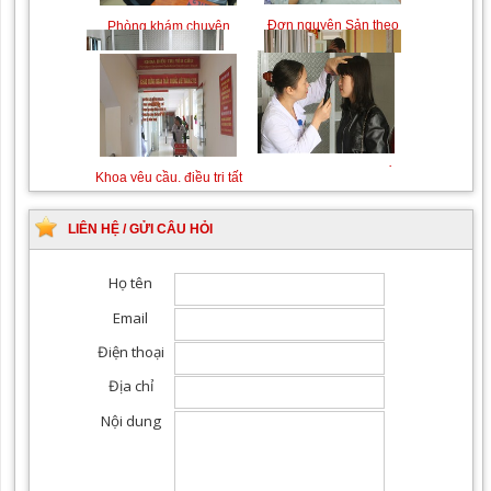
Chiếu tia Plasma lạnh hỗ
Khám bệnh nhân sau
trợ điều trị vết thương
phẫu thuật
Đơn nguyên Sản theo
Phòng khám chuyên
Khám Ngoại khoa
Đội ngũ hướng dẫn
yêu cầu
khoa Nhi
chuyên nghiệp, tận tình
LIÊN HỆ / GỬI CÂU HỎI
Khám chuyên khoa Mắt
Khoa yêu cầu, điều trị tất
cả các chuyên khoa