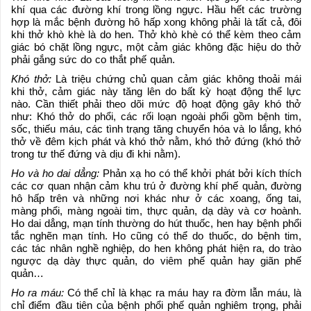
khí qua các đường khí trong lồng ngực. Hầu hết các trường
hợp là mắc bệnh đường hô hấp xong không phải là tất cả, đôi
khi thở khò khè là do hen. Thở khò khè có thể kèm theo cảm
giác bó chặt lồng ngực, một cảm giác không đặc hiệu do thở
phải gắng sức do co thắt phế quản.
Khó thở:
Là triệu chứng chủ quan cảm giác không thoải mái
khi thở, cảm giác này tăng lên do bất kỳ hoạt động thể lực
nào. Cần thiết phải theo dõi mức độ hoạt động gây khó thở
như: Khó thở do phổi, các rối loạn ngoài phổi gồm bệnh tim,
sốc, thiếu máu, các tình trạng tăng chuyển hóa và lo lắng, khó
thở về đêm kịch phát và khó thở nằm, khó thở đứng (khó thở
trong tư thế đứng và dịu đi khi nằm).
Ho và ho dai dẳng:
Phản xạ ho có thể khởi phát bởi kích thích
các cơ quan nhận cảm khu trú ở đường khí phế quản, đường
hô hấp trên và những nơi khác như ở các xoang, ống tai,
màng phổi, màng ngoài tim, thực quản, dạ dày và cơ hoành.
Ho dai dẳng, mạn tính thường do hút thuốc, hen hay bệnh phổi
tắc nghẽn mạn tính. Ho cũng có thể do thuốc, do bệnh tim,
các tác nhân nghề nghiệp, do hen không phát hiện ra, do trào
ngược dạ dày thực quản, do viêm phế quản hay giãn phế
quản…
Ho ra máu:
Có thể chỉ là khạc ra máu hay ra đờm lẫn máu, là
chỉ điểm đầu tiên của bệnh phổi phế quản nghiêm trọng, phải