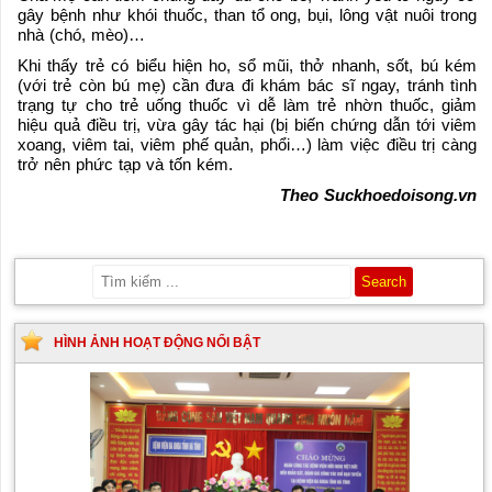
gây bệnh như khói thuốc, than tổ ong, bụi, lông vật nuôi trong
nhà (chó, mèo)…
Khi thấy trẻ có biểu hiện ho, sổ mũi, thở nhanh, sốt, bú kém
(với trẻ còn bú mẹ) cần đưa đi khám bác sĩ ngay, tránh tình
trạng tự cho trẻ uống thuốc vì dễ làm trẻ nhờn thuốc, giảm
hiệu quả điều trị, vừa gây tác hại (bị biến chứng dẫn tới viêm
xoang, viêm tai, viêm phế quản, phổi…) làm việc điều trị càng
trở nên phức tạp và tốn kém.
Theo Suckhoedoisong.vn
HÌNH ẢNH HOẠT ĐỘNG NỔI BẬT