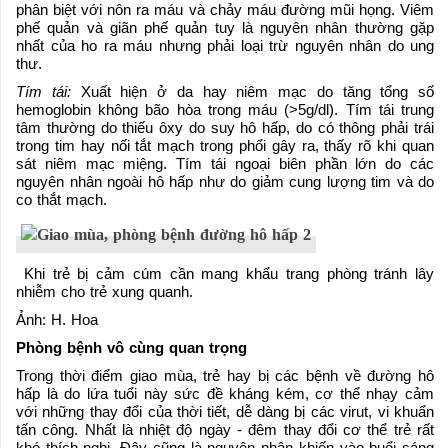
phân biệt với nôn ra máu và chảy máu đường mũi họng. Viêm
phế quản và giãn phế quản tuy là nguyên nhân thường gặp
nhất của ho ra máu nhưng phải loại trừ nguyên nhân do ung
thư.
Tím tái:
Xuất hiện ở da hay niêm mạc do tăng tổng số
hemoglobin không bão hòa trong máu (>5g/dl). Tím tái trung
tâm thường do thiếu ôxy do suy hô hấp, do có thông phải trái
trong tim hay nối tắt mạch trong phổi gây ra, thấy rõ khi quan
sát niêm mạc miệng. Tím tái ngoại biên phần lớn do các
nguyên nhân ngoài hô hấp như do giảm cung lượng tim và do
co thắt mạch.
Khi trẻ bị cảm cúm cần mang khẩu trang phòng tránh lây
nhiễm cho trẻ xung quanh.
Ảnh: H. Hoa
Phòng bệnh vô cùng quan trọng
Trong thời điểm giao mùa, trẻ hay bị các bệnh về đường hô
hấp là do lứa tuổi này sức đề kháng kém, cơ thể nhạy cảm
với những thay đổi của thời tiết, dễ dàng bị các virut, vi khuẩn
tấn công. Nhất là nhiệt độ ngày - đêm thay đổi cơ thể trẻ rất
khó thích nghi. Đây cũng là nguyên nhân khiến vào buổi sáng