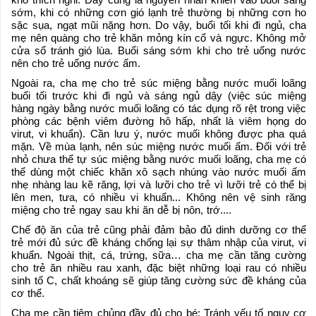
sớm, khi có những cơn gió lạnh trẻ thường bị những cơn ho
sặc sụa, ngạt mũi nặng hơn. Do vậy, buổi tối khi đi ngủ, cha
mẹ nên quàng cho trẻ khăn mỏng kín cổ và ngực. Không mở
cửa sổ tránh gió lùa. Buổi sáng sớm khi cho trẻ uống nước
nên cho trẻ uống nước ấm.
Ngoài ra, cha mẹ cho trẻ súc miệng bằng nước muối loãng
buổi tối trước khi đi ngủ và sáng ngủ dậy (việc súc miệng
hàng ngày bằng nước muối loãng có tác dụng rõ rệt trong việc
phòng các bệnh viêm đường hô hấp, nhất là viêm họng do
virut, vi khuẩn). Cần lưu ý, nước muối không được pha quá
mặn. Về mùa lạnh, nên súc miệng nước muối ấm. Đối với trẻ
nhỏ chưa thể tự súc miệng bằng nước muối loãng, cha mẹ có
thể dùng một chiếc khăn xô sạch nhúng vào nước muối ấm
nhẹ nhàng lau kẽ răng, lợi và lưỡi cho trẻ vì lưỡi trẻ có thể bị
lên men, tưa, có nhiều vi khuẩn... Không nên vệ sinh răng
miệng cho trẻ ngay sau khi ăn dễ bị nôn, trớ....
Chế độ ăn của trẻ cũng phải đảm bảo đủ dinh dưỡng cơ thể
trẻ mới đủ sức đề kháng chống lại sự thâm nhập của virut, vi
khuẩn. Ngoài thịt, cá, trứng, sữa… cha mẹ cần tăng cường
cho trẻ ăn nhiều rau xanh, đặc biệt những loại rau có nhiều
sinh tố C, chất khoáng sẽ giúp tăng cường sức đề kháng của
cơ thể.
Cha mẹ cần tiêm chủng đầy đủ cho bé; Tránh yếu tố nguy cơ