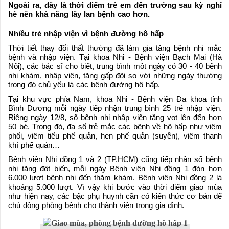
Ngoài ra, đây là thời điểm trẻ em đến trường sau kỳ nghỉ
hè nên khả năng lây lan bệnh cao hơn.
Nhiều trẻ nhập viện vì bệnh đường hô hấp
Thời tiết thay đổi thất thường đã làm gia tăng bệnh nhi mắc
bệnh và nhập viện. Tại khoa Nhi - Bệnh viện Bạch Mai (Hà
Nội), các bác sĩ cho biết, trung bình một ngày có 30 - 40 bệnh
nhi khám, nhập viện, tăng gấp đôi so với những ngày thường
trong đó chủ yếu là các bệnh đường hô hấp.
Tại khu vực phía Nam, khoa Nhi - Bệnh viện Đa khoa tỉnh
Bình Dương mỗi ngày tiếp nhận trung bình 25 trẻ nhập viện.
Riêng ngày 12/8, số bệnh nhi nhập viện tăng vọt lên đến hơn
50 bé. Trong đó, đa số trẻ mắc các bệnh về hô hấp như viêm
phổi, viêm tiểu phế quản, hen phế quản (suyễn), viêm thanh
khí phế quản…
Bệnh viện Nhi đồng 1 và 2 (TP.HCM) cũng tiếp nhận số bệnh
nhi tăng đột biến, mỗi ngày Bệnh viện Nhi đồng 1 đón hơn
6.000 lượt bệnh nhi đến thăm khám. Bệnh viện Nhi đồng 2 là
khoảng 5.000 lượt. Vì vậy khi bước vào thời điểm giao mùa
như hiện nay, các bậc phụ huynh cần có kiến thức cơ bản để
chủ động phòng bệnh cho thành viên trong gia đình.