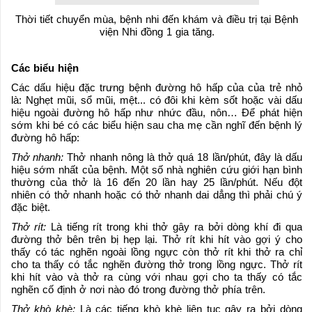
Thời tiết chuyển mùa, bệnh nhi đến khám và điều trị tại Bệnh
viện Nhi đồng 1 gia tăng.
Các biểu hiện
Các dấu hiệu đặc trưng bệnh đường hô hấp của của trẻ nhỏ
là: Nghẹt mũi, sổ mũi, mệt... có đôi khi kèm sốt hoặc vài dấu
hiệu ngoài đường hô hấp như nhức đầu, nôn… Để phát hiện
sớm khi bé có các biểu hiện sau cha mẹ cần nghĩ đến bệnh lý
đường hô hấp:
Thở nhanh:
Thở nhanh nông là thở quá 18 lần/phút, đây là dấu
hiệu sớm nhất của bệnh. Một số nhà nghiên cứu giới hạn bình
thường của thở là 16 đến 20 lần hay 25 lần/phút. Nếu đột
nhiên có thở nhanh hoặc có thở nhanh dai dẳng thì phải chú ý
đặc biệt.
Thở rít:
Là tiếng rít trong khi thở gây ra bởi dòng khí đi qua
đường thở bên trên bị hẹp lại. Thở rít khi hít vào gợi ý cho
thấy có tác nghẽn ngoài lồng ngực còn thở rít khi thở ra chỉ
cho ta thấy có tắc nghẽn đường thở trong lồng ngực. Thở rít
khi hít vào và thở ra cùng với nhau gợi cho ta thấy có tắc
nghẽn cố định ở nơi nào đó trong đường thở phía trên.
Thở khò khè:
Là các tiếng khò khè liên tục gây ra bởi dòng