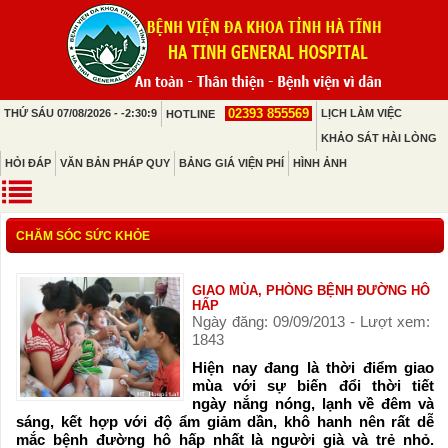
02393 855569
THỨ SÁU 07/08/2026 - -2:30:9
LỊCH LÀM VIỆC
HOTLINE
KHẢO SÁT HÀI LÒNG
HỎI ĐÁP
VĂN BẢN PHÁP QUY
BẢNG GIÁ VIỆN PHÍ
HÌNH ẢNH
CHĂM SÓC SỨC KHỎE
GIAO MÙA, PHÒNG BỆNH ĐƯỜNG HÔ
HẤP
Ngày đăng: 09/09/2013 - Lượt xem:
1843
Hiện nay đang là thời điểm giao
mùa với sự biến đổi thời tiết
ngày nắng nóng, lạnh về đêm và
sáng, kết hợp với độ ẩm giảm dần, khô hanh nên rất dễ
mắc bệnh đường hô hấp nhất là người già và trẻ nhỏ.