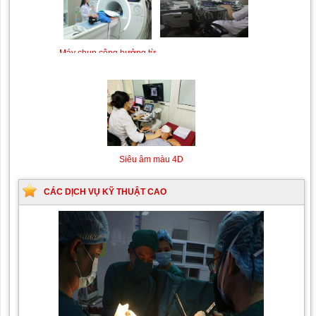
Siêu âm Doppler xuyên
Kỹ thuật chụp mạch máu
sọ
não bằng hệ thống chụp
mạch số hóa xóa nền
(DSA)
Máy siêu âm tim
Máy chụp cộng hưởng từ
MRI
Siêu âm màu 4D
CÁC DỊCH VỤ KỸ THUẬT CAO