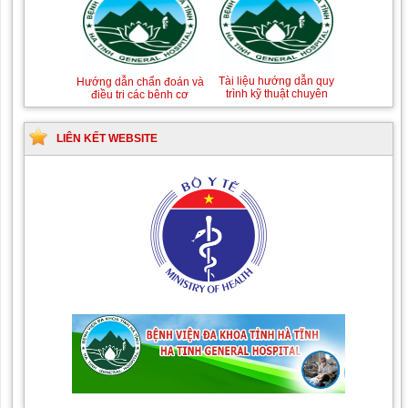
Hướng dẫn chẩn đoán và
Hướng dẫn chẩn đoán và
xử trí Hồi sức tích cực
điều trị các bệnh về dị
Hướng dẫn quy trình kỹ
Hướng dẫn Quy trình kỹ
ứng-miễn dịch lâm sàng
thuật Chuyên khoa Phẫu
thuật Nhi khoa
thuật Tiết niệu
LIÊN KẾT WEBSITE
Tài liệu hướng dẫn quy
Hướng dẫn chẩn đoán và
trình kỹ thuật chuyên
điều trị các bệnh cơ
ngành Da liễu
xương khớp