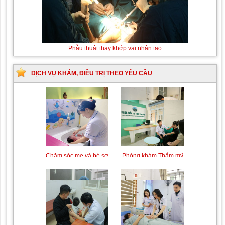
Phẫu thuật thay khớp vai nhân tạo
DỊCH VỤ KHÁM, ĐIỀU TRỊ THEO YÊU CẦU
Trung tâm chăm sóc mẹ
Khám bệnh nhân mắc
bầu và sau sinh
các bệnh lý về xương,
khớp
Phòng khám Thẩm mỹ
Chăm sóc mẹ và bé sơ
theo Yêu cầu
sinh