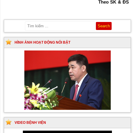
Theo SK & ĐS
HÌNH ẢNH HOẠT ĐỘNG NỔI BẬT
VIDEO BỆNH VIỆN