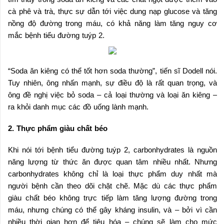
cà phê và trà, thực sự dẫn tới việc dung nạp glucose và tăng
nồng độ đường trong máu, có khả năng làm tăng nguy cơ
mắc bệnh tiểu đường tuýp 2.
“Soda ăn kiêng có thể tốt hơn soda thường”, tiến sĩ Dodell nói.
Tuy nhiên, ông nhấn mạnh, sự điều độ là rất quan trọng, và
ông đề nghị việc bỏ soda – cả loại thường và loại ăn kiêng –
ra khỏi danh mục các đồ uống lành mạnh.
2. Thực phẩm giàu chất béo
Khi nói tới bệnh tiểu đường tuýp 2, carbonhydrates là nguồn
năng lượng từ thức ăn được quan tâm nhiều nhất. Nhưng
carbonhydrates không chỉ là loại thực phẩm duy nhất mà
người bệnh cần theo dõi chặt chẽ. Mặc dù các thực phẩm
giàu chất béo không trực tiếp làm tăng lượng đường trong
máu, nhưng chúng có thể gây kháng insulin, và – bởi vì cần
nhiều thời gian hơn để tiêu hóa – chúng sẽ làm cho mức