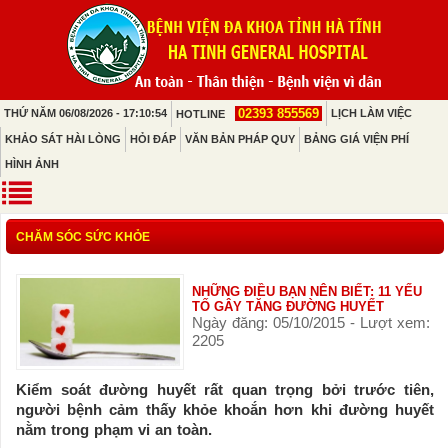
02393 855569
THỨ NĂM 06/08/2026 - 17:10:54
LỊCH LÀM VIỆC
HOTLINE
KHẢO SÁT HÀI LÒNG
HỎI ĐÁP
VĂN BẢN PHÁP QUY
BẢNG GIÁ VIỆN PHÍ
HÌNH ẢNH
CHĂM SÓC SỨC KHỎE
NHỮNG ĐIỀU BẠN NÊN BIẾT: 11 YẾU
TỐ GÂY TĂNG ĐƯỜNG HUYẾT
Ngày đăng: 05/10/2015 - Lượt xem:
2205
Kiểm soát đường huyết rất quan trọng bởi trước tiên,
người bệnh cảm thấy khỏe khoắn hơn khi đường huyết
nằm trong phạm vi an toàn.