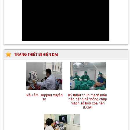
TRANG THIẾT BỊ HIỆN ĐẠI
Siêu âm Doppler xuyên
Kỹ thuật chụp mạch máu
sọ
não bằng hệ thống chụp
mạch số hóa xóa nền
(DSA)