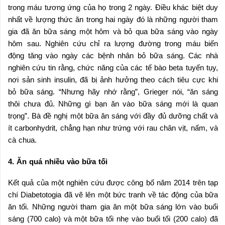
trong máu tương ứng của họ trong 2 ngày. Điều khác biệt duy
nhất về lượng thức ăn trong hai ngày đó là những người tham
gia đã ăn bữa sáng một hôm và bỏ qua bữa sáng vào ngày
hôm sau. Nghiên cứu chỉ ra lượng đường trong máu biến
động tăng vào ngày các bệnh nhân bỏ bữa sáng. Các nhà
nghiên cứu tin rằng, chức năng của các tế bào beta tuyến tụy,
nơi sản sinh insulin, đã bị ảnh hưởng theo cách tiêu cực khi
bỏ bữa sáng. “Nhưng hãy nhớ rằng”, Grieger nói, “ăn sáng
thôi chưa đủ. Những gì bạn ăn vào bữa sáng mới là quan
trọng”. Bà đề nghị một bữa ăn sáng với đầy đủ dưỡng chất và
ít carbonhydrit, chẳng hạn như trứng với rau chân vịt, nấm, và
cà chua.
4. Ăn quá nhiều vào bữa tối
Kết quả của một nghiên cứu được công bố năm 2014 trên tạp
chí Diabetotogia đã vẽ lên một bức tranh về tác động của bữa
ăn tối. Những người tham gia ăn một bữa sáng lớn vào buổi
sáng (700 calo) và một bữa tối nhẹ vào buổi tối (200 calo) đã