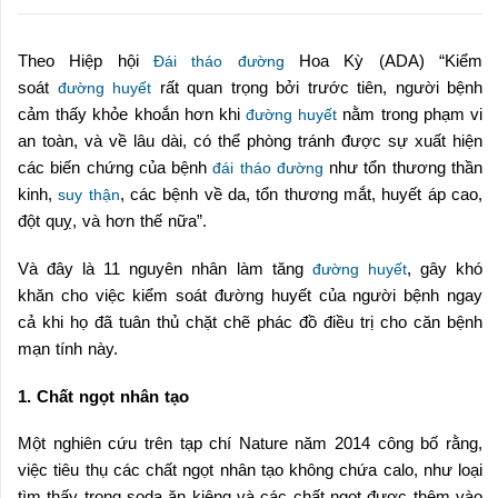
Theo Hiệp hội
Hoa Kỳ (ADA) “Kiểm
Đái tháo đường
soát
rất quan trọng bởi trước tiên, người bệnh
đường huyết
cảm thấy khỏe khoắn hơn khi
nằm trong phạm vi
đường huyết
an toàn, và về lâu dài, có thể phòng tránh được sự xuất hiện
các biến chứng của bệnh
như tổn thương thần
đái tháo đường
kinh,
, các bệnh về da, tổn thương mắt, huyết áp cao,
suy thận
đột quỵ, và hơn thế nữa”.
Và đây là 11 nguyên nhân làm tăng
, gây khó
đường huyết
khăn cho việc kiểm soát đường huyết của người bệnh ngay
cả khi họ đã tuân thủ chặt chẽ phác đồ điều trị cho căn bệnh
mạn tính này.
1. Chất ngọt nhân tạo
Một nghiên cứu trên tạp chí Nature năm 2014 công bố rằng,
việc tiêu thụ các chất ngọt nhân tạo không chứa calo, như loại
tìm thấy trong soda ăn kiêng và các chất ngọt được thêm vào