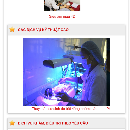
Siêu âm màu 4D
CÁC DỊCH VỤ KỸ THUẬT CAO
Thay máu sơ sinh do bất đồng nhóm máu
DỊCH VỤ KHÁM, ĐIỀU TRỊ THEO YÊU CẦU