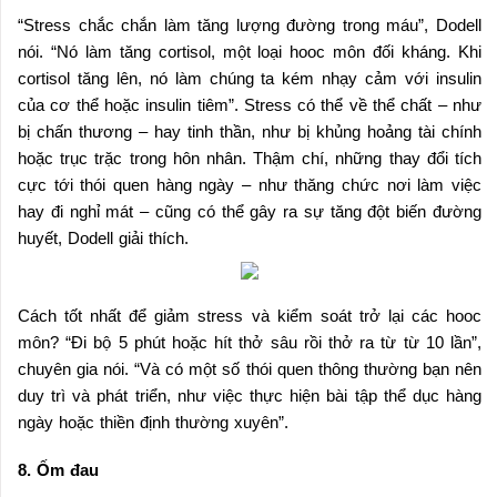
“Stress chắc chắn làm tăng lượng đường trong máu”, Dodell
nói. “Nó làm tăng cortisol, một loại hooc môn đối kháng. Khi
cortisol tăng lên, nó làm chúng ta kém nhạy cảm với insulin
của cơ thể hoặc insulin tiêm”. Stress có thể về thể chất – như
bị chấn thương – hay tinh thần, như bị khủng hoảng tài chính
hoặc trục trặc trong hôn nhân. Thậm chí, những thay đổi tích
cực tới thói quen hàng ngày – như thăng chức nơi làm việc
hay đi nghỉ mát – cũng có thể gây ra sự tăng đột biến đường
huyết, Dodell giải thích.
Cách tốt nhất để giảm stress và kiểm soát trở lại các hooc
môn? “Đi bộ 5 phút hoặc hít thở sâu rồi thở ra từ từ 10 lần”,
chuyên gia nói. “Và có một số thói quen thông thường bạn nên
duy trì và phát triển, như việc thực hiện bài tập thể dục hàng
ngày hoặc thiền định thường xuyên”.
8. Ốm đau