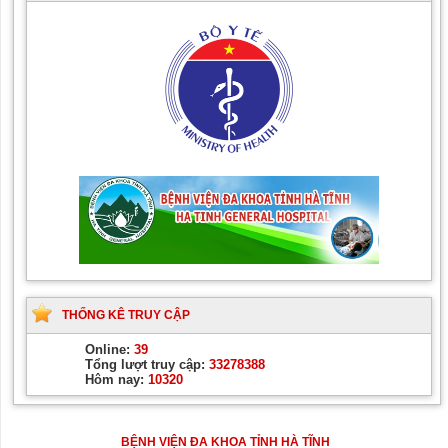
THỐNG KÊ TRUY CẬP
Online:
39
Tổng lượt truy cập:
33278388
Hôm nay:
10320
BỆNH VIỆN ĐA KHOA TỈNH HÀ TĨNH