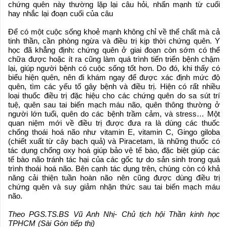
chứng quên này thường lặp lại câu hỏi, nhấn mạnh từ cuối
hay nhắc lại đoạn cuối của câu
Để có một cuộc sống khoẻ mạnh không chỉ về thể chất mà cả
tinh thần, cần phòng ngừa và điều trị kịp thời chứng quên. Y
học đã khẳng định: chứng quên ở giai đoạn còn sớm có thể
chữa được hoặc ít ra cũng làm quá trình tiến triển bệnh chậm
lại, giúp người bệnh có cuộc sống tốt hơn. Do đó, khi thấy có
biểu hiện quên, nên đi khám ngay để được xác định mức độ
quên, tìm các yếu tố gây bệnh và điều trị. Hiện có rất nhiều
loại thuốc điều trị đặc hiệu cho các chứng quên do sa sút trí
tuệ, quên sau tai biến mạch máu não, quên thông thường ở
người lớn tuổi, quên do các bệnh trầm cảm, và stress… Một
quan niệm mới về điều trị được đưa ra là dùng các thuốc
chống thoái hoá não như vitamin E, vitamin C, Gingo giloba
(chiết xuất từ cây bạch quả) và Piracetam, là những thuốc có
tác dụng chống oxy hoá giúp bảo vệ tế bào, đặc biệt giúp các
tế bào não tránh tác hại của các gốc tự do sản sinh trong quá
trình thoái hoá não. Bên cạnh tác dụng trên, chúng còn có khả
năng cải thiện tuần hoàn não nên cũng được dùng điều trị
chứng quên và suy giảm nhận thức sau tai biến mạch máu
não.
Theo PGS.TS.BS Vũ Anh Nhị- Chủ tịch hội Thần kinh học
TPHCM (Sài Gòn tiếp thị)