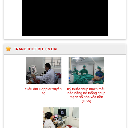
TRANG THIẾT BỊ HIỆN ĐẠI
Siêu âm Doppler xuyên
Kỹ thuật chụp mạch máu
sọ
não bằng hệ thống chụp
mạch số hóa xóa nền
(DSA)