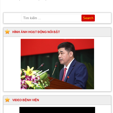
HÌNH ẢNH HOẠT ĐỘNG NỔI BẬT
VIDEO BỆNH VIỆN