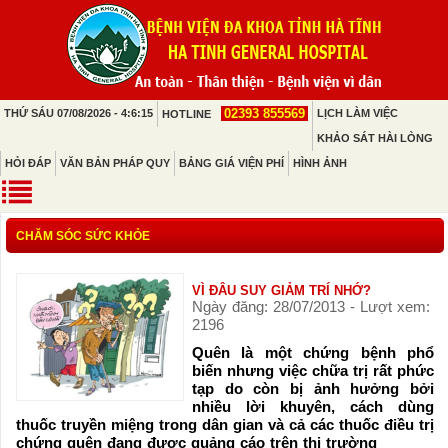
02393 855569
THỨ SÁU 07/08/2026 - 4:6:15
LỊCH LÀM VIỆC
HOTLINE
KHẢO SÁT HÀI LÒNG
HỎI ĐÁP
VĂN BẢN PHÁP QUY
BẢNG GIÁ VIỆN PHÍ
HÌNH ẢNH
CHĂM SÓC SỨC KHỎE
VÌ ĐÂU SUY GIẢM TRÍ NHỚ?
Ngày đăng: 28/07/2013 - Lượt xem:
2196
Quên là một chứng bệnh phổ
biến nhưng việc chữa trị rất phức
tạp do còn bị ảnh hưởng bởi
nhiều lời khuyên, cách dùng
thuốc truyền miệng trong dân gian và cả các thuốc điều trị
chứng quên đang được quảng cáo trên thị trường