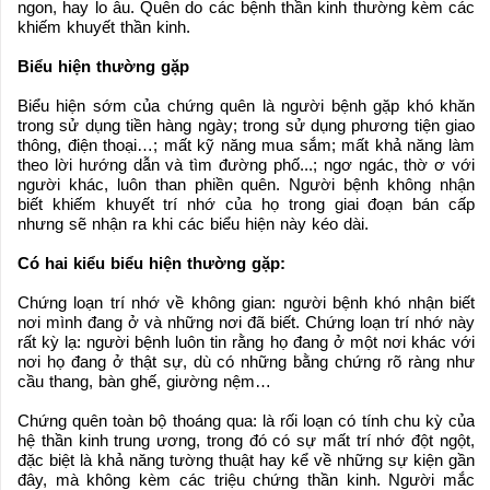
ngon, hay lo âu. Quên do các bệnh thần kinh thường kèm các
khiếm khuyết thần kinh.
Biểu hiện thường gặp
Biểu hiện sớm của chứng quên là người bệnh gặp khó khăn
trong sử dụng tiền hàng ngày; trong sử dụng phương tiện giao
thông, điện thoại…; mất kỹ năng mua sắm; mất khả năng làm
theo lời hướng dẫn và tìm đường phố...; ngơ ngác, thờ ơ với
người khác, luôn than phiền quên. Người bệnh không nhận
biết khiếm khuyết trí nhớ của họ trong giai đoạn bán cấp
nhưng sẽ nhận ra khi các biểu hiện này kéo dài.
Có hai kiểu biểu hiện thường gặp:
Chứng loạn trí nhớ về không gian: người bệnh khó nhận biết
nơi mình đang ở và những nơi đã biết. Chứng loạn trí nhớ này
rất kỳ lạ: người bệnh luôn tin rằng họ đang ở một nơi khác với
nơi họ đang ở thật sự, dù có những bằng chứng rõ ràng như
cầu thang, bàn ghế, giường nệm…
Chứng quên toàn bộ thoáng qua: là rối loạn có tính chu kỳ của
hệ thần kinh trung ương, trong đó có sự mất trí nhớ đột ngột,
đặc biệt là khả năng tường thuật hay kể về những sự kiện gần
đây, mà không kèm các triệu chứng thần kinh. Người mắc