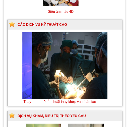
Siêu âm màu 4D
CÁC DỊCH VỤ KỸ THUẬT CAO
Thay máu sơ sinh do bất đồng nhóm máu
Phẫu
thuật thay
khớp vai
nhân tạo
DỊCH VỤ KHÁM, ĐIỀU TRỊ THEO YÊU CẦU