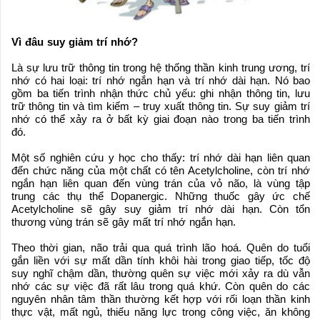
Vì đâu suy giảm trí nhớ?
Là sự lưu trữ thông tin trong hệ thống thần kinh trung ương, trí
nhớ có hai loại: trí nhớ ngắn hạn và trí nhớ dài hạn. Nó bao
gồm ba tiến trình nhận thức chủ yếu: ghi nhận thông tin, lưu
trữ thông tin và tìm kiếm – truy xuất thông tin. Sự suy giảm trí
nhớ có thể xảy ra ở bất kỳ giai đoạn nào trong ba tiến trình
đó.
Một số nghiên cứu y học cho thấy: trí nhớ dài hạn liên quan
đến chức năng của một chất có tên Acetylcholine, còn trí nhớ
ngắn hạn liên quan đến vùng trán của vỏ não, là vùng tập
trung các thụ thể Dopanergic. Những thuốc gây ức chế
Acetylcholine sẽ gây suy giảm trí nhớ dài hạn. Còn tổn
thương vùng trán sẽ gây mất trí nhớ ngắn hạn.
Theo thời gian, não trải qua quá trình lão hoá. Quên do tuổi
gắn liền với sự mất dần tính khôi hài trong giao tiếp, tốc độ
suy nghĩ chậm dần, thường quên sự việc mới xảy ra dù vẫn
nhớ các sự việc đã rất lâu trong quá khứ. Còn quên do các
nguyên nhân tâm thần thường kết hợp với rối loạn thần kinh
thực vật, mất ngủ, thiếu năng lực trong công việc, ăn không