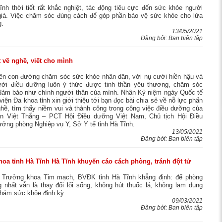
h thời tiết rất khắc nghiệt, tác động tiêu cực đến sức khỏe người
 già. Việc chăm sóc đúng cách để góp phần bảo vệ sức khỏe cho lứa
g.
13/05/2021
Đăng bởi: Ban biên tập
 về nghề, viết cho mình
rên con đường chăm sóc sức khỏe nhân dân, với nụ cười hiền hậu và
ời điều dưỡng luôn ý thức được tinh thần yêu thương, chăm sóc
 đảm bảo như chính người thân của mình. Nhân Kỷ niệm ngày Quốc tế
iện Đa khoa tỉnh xin giới thiệu tới bạn đọc bài chia sẻ về nỗ lực phấn
ghề, tìm thấy niềm vui và thành công trong công việc điều dưỡng của
n Việt Thắng – PCT Hội Điều dưỡng Việt Nam, Chủ tịch Hội Điều
ởng phòng Nghiệp vụ Y, Sở Y tế tỉnh Hà Tĩnh.
13/05/2021
Đăng bởi: Ban biên tập
hoa tỉnh Hà Tĩnh Hà Tĩnh khuyến cáo cách phòng, tránh đột tử
Trưởng khoa Tim mạch, BVĐK tỉnh Hà Tĩnh khẳng định: để phòng
g nhất vẫn là thay đổi lối sống, không hút thuốc lá, không lạm dụng
khám sức khỏe định kỳ.
09/03/2021
Đăng bởi: Ban biên tập