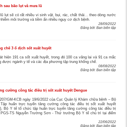
h sau bão lụt và mưa lũ
ũ lụt sẽ có rất nhiều vi sinh vật, bụi, rác, chất thải… theo dòng nước
ô nhiễm môi trường và tiềm ẩn nhiều nguy cơ dịch bệnh.
28/09/2022
Đăng bởi: Ban biên tập
g chế 3 ổ dịch sốt xuất huyết
t hiện 191 ca sốt xuất huyết, trong đó 100 ca vãng lai và 91 ca mắc
ng được ngành y tế và các địa phương tập trung khống chế.
08/08/2022
Đăng bởi: Ban biên tập
ng cường công tác điều trị sốt xuất huyết Dengue
 207/GM-KCB ngày 19/6/2022 của Cục Quản lý Khám chữa bệnh – Bộ
Tập huấn trực tuyến tăng cường công tác điều trị sốt xuất huyết
), Bộ Y tế tổ chức tập huấn trực tuyến tăng cường công tác điều trị
. PGS-TS Nguyễn Trường Sơn - Thứ trưởng Bộ Y tế chủ trì tại điểm
22/06/2022
Đăng bởi: Ban biên tập