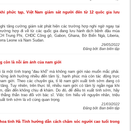
hỉ phức tạp, Việt Nam giám sát người đến từ 12 quốc gia lưu
ghị tăng cường giám sát phát hiện các trường hợp nghi ngờ ngay tại
trường hợp đi về từ các quốc gia đang lưu hành dịch bệnh đậu mùa
 CH Trung Phi, CHDC Công gô, Gabon, Ghana, Bờ Biển Ngà, Liberia,
ierra Leone và Nam Sudan.
29/05/2022
Đăng bởi: Ban biên tập
g còn là nỗi ám ảnh của nam giới
 là một tình trạng “đau khổ” mà không nam giới nào muốn mắc phải.
những ảnh hưởng nhiều đến tâm lý, hạnh phúc mà còn tác động trực
nam giới. Theo các chuyên gia, tỉ lệ nam giới xuất tinh sớm đang có
ăng. Tuy nhiên, trên thực tế, nhiều nam giới có tâm lý ngần ngại khi
, dẫn đến không chịu đi khám. Do đó, để điều trị xuất tinh sớm, hãy
thẳng thắn trao đổi với bác sĩ. Việc tìm hiểu về nguyên nhân, triệu
xuất tinh sớm là vô cùng quan trọng.
21/03/2022
Đăng bởi: Ban biên tập
hoa tỉnh Hà Tĩnh hướng dẫn cách chăm sóc người cao tuổi trong