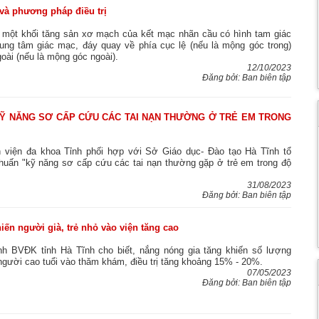
và phương pháp điều trị
là một khối tăng sản xơ mạch của kết mạc nhãn cầu có hình tam giác
rung tâm giác mạc, đáy quay về phía cục lệ (nếu là mộng góc trong)
oài (nếu là mộng góc ngoài).
12/10/2023
Đăng bởi: Ban biên tập
 KỸ NĂNG SƠ CẤP CỨU CÁC TAI NẠN THƯỜNG Ở TRẺ EM TRONG
h viện đa khoa Tỉnh phối hợp với Sở Giáo dục- Đào tạo Hà Tĩnh tổ
huấn "kỹ năng sơ cấp cứu các tai nạn thường gặp ở trẻ em trong độ
31/08/2023
Đăng bởi: Ban biên tập
iến người già, trẻ nhỏ vào viện tăng cao
 BVĐK tỉnh Hà Tĩnh cho biết, nắng nóng gia tăng khiến số lượng
người cao tuổi vào thăm khám, điều trị tăng khoảng 15% - 20%.
07/05/2023
Đăng bởi: Ban biên tập