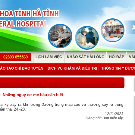
02393 855569
LỊCH LÀM VIỆC
KHẢO SÁT HÀI LÒNG
HỎI ĐÁP
VĂ
ÀO TẠO CHỈ ĐẠO TUYẾN
DỊCH VỤ KHÁM VÀ ĐIỀU TRỊ
THÔNG TIN Y DƯỢ
ỳ: Những nguy cơ mẹ bầu cần biết
ai kỳ xảy ra khi lượng đường trong máu cao và thường xảy ra trong
uần thai 24 -28.
12/11/2023
Đăng bởi: Ban biên tập