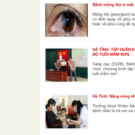
Bệnh mộng thịt ở mắt 
Mộng thịt (pterygium) 
có đỉnh quay về phía t
hoặc về phía cùng đồ ng
HÀ TĨNH: TẬP HUẤN
ĐỘ TUỔI MẦM NON
Sáng nay (31/08), Bện
chức chương trình tập 
tuối mầm non".
Hà Tĩnh: Nắng nóng kh
Trưởng khoa Khám bệnh
bệnh nhân là trẻ em và 