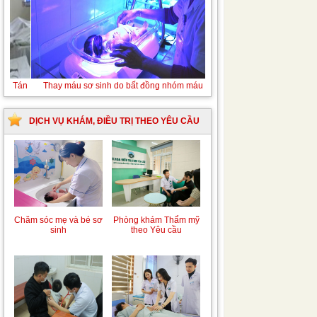
Tán sỏi niệu quản ngược dòng Laser
DỊCH VỤ KHÁM, ĐIỀU TRỊ THEO YÊU CẦU
Chăm sóc mẹ và bé sơ
Phòng khám Thẩm mỹ
sinh
theo Yêu cầu