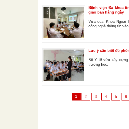
Bệnh viện Đa khoa tỉ
giao ban hằng ngày
Vừa qua, Khoa Ngoại T
công nghệ thông tin vào
Lưu ý cần biết để phòn
Bộ Y tế vừa xây dựng 
trường học.
1
2
3
4
5
6