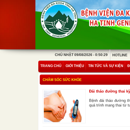
CHỦ NHẬT 09/08/2026 - 0:50:29
HOTLINE
TRANG CHỦ
GIỚI THIỆU
TIN TỨC VÀ SỰ KIỆN
Đ
CHĂM SÓC SỨC KHỎE
Đái tháo đường thai k
Bệnh đái tháo đường th
quá trình mang thai từ t