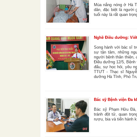
Mùa nắng nóng ở Hà Tĩn
dân, đặc biệt là người
tuổi này là rất quan trọn
Nghề Điều dưỡng: Viết
Song hành với bác sĩ t
sự tận tâm, những ngư
người bệnh thân thiện,
Điều dưỡng 12/5, Bệnh v
đấu, sự học hỏi, yêu n
TTƯT - Thạc sĩ Nguyễ
dưỡng Hà Tĩnh, Phó Trư
Bác sỹ Bệnh viện Đa k
Bác sỹ Phạm Hữu Đà, 
tránh đột tử, quan trọn
rượu, bia và tiến hành 