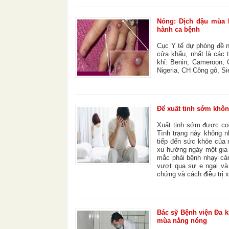
Nóng: Dịch đậu mùa k
hành ca bệnh
Cục Y tế dự phòng đề n
cửa khẩu, nhất là các 
khỉ: Benin, Cameroon,
Nigeria, CH Công gô, S
Để xuất tinh sớm khôn
Xuất tinh sớm được coi
Tình trạng này không 
tiếp đến sức khỏe của 
xu hướng ngày một gia t
mắc phải bệnh nhạy cảm
vượt qua sự e ngại và 
chứng và cách điều trị 
Bác sỹ Bệnh viện Đa k
mùa nắng nóng