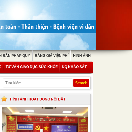
N BẢN PHÁP QUY
BẢNG GIÁ VIỆN PHÍ
HÌNH ẢNH
C
TƯ VẤN GIÁO DỤC SỨC KHỎE
KQ KHẢO SÁT
HÌNH ẢNH HOẠT ĐỘNG NỔI BẬT