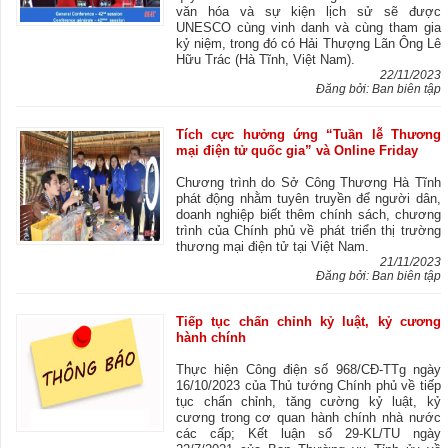
văn hóa và sự kiện lịch sử sẽ được
UNESCO cùng vinh danh và cùng tham gia
kỷ niệm, trong đó có Hải Thượng Lãn Ông Lê
Hữu Trác (Hà Tĩnh, Việt Nam).
22/11/2023
Đăng bởi: Ban biên tập
Tích cực hưởng ứng “Tuần lễ Thương
mại điện tử quốc gia” và Online Friday
Chương trình do Sở Công Thương Hà Tĩnh
phát động nhằm tuyên truyền để người dân,
doanh nghiệp biết thêm chính sách, chương
trình của Chính phủ về phát triển thị trường
thương mại điện tử tại Việt Nam.
21/11/2023
Đăng bởi: Ban biên tập
Tiếp tục chấn chỉnh kỷ luật, kỷ cương
hành chính
Thực hiện Công điện số 968/CĐ-TTg ngày
16/10/2023 của Thủ tướng Chính phủ về tiếp
tục chấn chỉnh, tăng cường kỷ luật, kỷ
cương trong cơ quan hành chính nhà nước
các cấp; Kết luận số 29-KL/TU ngày