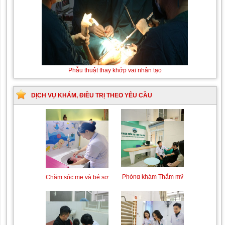
Phẫu thuật thay khớp vai nhân tạo
DỊCH VỤ KHÁM, ĐIỀU TRỊ THEO YÊU CẦU
Trung tâm chăm sóc mẹ
Khám bệnh nhân mắc
bầu và sau sinh
các bệnh lý về xương,
khớp