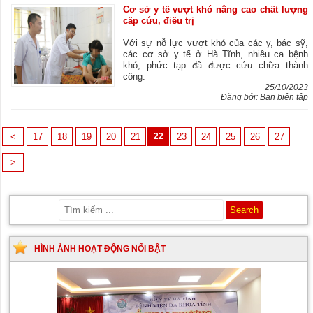
Cơ sở y tế vượt khó nâng cao chất lượng
cấp cứu, điều trị
Với sự nỗ lực vượt khó của các y, bác sỹ,
các cơ sở y tế ở Hà Tĩnh, nhiều ca bệnh
khó, phức tạp đã được cứu chữa thành
công.
25/10/2023
Đăng bởi: Ban biên tập
<
17
18
19
20
21
22
23
24
25
26
27
>
HÌNH ẢNH HOẠT ĐỘNG NỔI BẬT