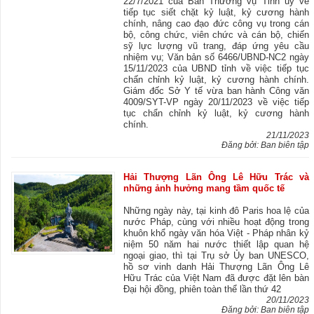
22/7/2021 của Ban Thường vụ Tỉnh ủy về
tiếp tục siết chặt kỷ luật, kỷ cương hành
chính, nâng cao đạo đức công vụ trong cán
bộ, công chức, viên chức và cán bộ, chiến
sỹ lực lượng vũ trang, đáp ứng yêu cầu
nhiệm vụ; Văn bản số 6466/UBND-NC2 ngày
15/11/2023 của UBND tỉnh về việc tiếp tục
chấn chỉnh kỷ luật, kỷ cương hành chính.
Giám đốc Sở Y tế vừa ban hành Công văn
4009/SYT-VP ngày 20/11/2023 về việc tiếp
tục chẩn chỉnh kỷ luật, kỷ cương hành
chính.
21/11/2023
Đăng bởi: Ban biên tập
Hải Thượng Lãn Ông Lê Hữu Trác và
những ảnh hưởng mang tầm quốc tế
Những ngày này, tại kinh đô Paris hoa lệ của
nước Pháp, cùng với nhiều hoạt động trong
khuôn khổ ngày văn hóa Việt - Pháp nhân kỷ
niệm 50 năm hai nước thiết lập quan hệ
ngoại giao, thì tại Trụ sở Ủy ban UNESCO,
hồ sơ vinh danh Hải Thượng Lãn Ông Lê
Hữu Trác của Việt Nam đã được đặt lên bàn
Đại hội đồng, phiên toàn thể lần thứ 42
20/11/2023
Đăng bởi: Ban biên tập