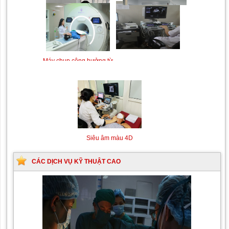
Siêu âm Doppler xuyên
Kỹ thuật chụp mạch máu
sọ
não bằng hệ thống chụp
mạch số hóa xóa nền
(DSA)
Máy siêu âm tim
Máy chụp cộng hưởng từ
MRI
Siêu âm màu 4D
CÁC DỊCH VỤ KỸ THUẬT CAO