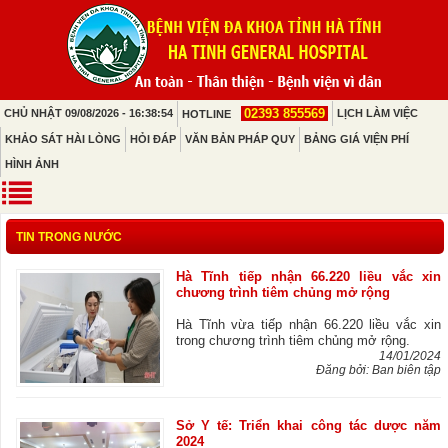
02393 855569
CHỦ NHẬT 09/08/2026 - 16:38:54
LỊCH LÀM VIỆC
HOTLINE
KHẢO SÁT HÀI LÒNG
HỎI ĐÁP
VĂN BẢN PHÁP QUY
BẢNG GIÁ VIỆN PHÍ
HÌNH ẢNH
TIN TRONG NƯỚC
Hà Tĩnh tiếp nhận 66.220 liều vắc xin
chương trình tiêm chủng mở rộng
Hà Tĩnh vừa tiếp nhận 66.220 liều vắc xin
trong chương trình tiêm chủng mở rộng.
14/01/2024
Đăng bởi: Ban biên tập
Sở Y tế: Triển khai công tác dược năm
2024