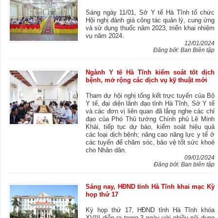
Sáng ngày 11/01, Sở Y tế Hà Tĩnh tổ chức
Hội nghị đánh giá công tác quản lý, cung ứng
và sử dụng thuốc năm 2023, triển khai nhiệm
vụ năm 2024.
12/01/2024
Đăng bởi: Ban Biên tập
Ngành Y tế Hà Tĩnh kiểm soát tốt dịch
bệnh, mở rộng các dịch vụ kỹ thuật mới
Tham dự hội nghị tổng kết trực tuyến của Bộ
Y tế, đại diện lãnh đạo tỉnh Hà Tĩnh, Sở Y tế
và các đơn vị liên quan đã lắng nghe các chỉ
đạo của Phó Thủ tướng Chính phủ Lê Minh
Khái, tiếp tục dự báo, kiểm soát hiệu quả
các loại dịch bệnh; nâng cao năng lực y tế ở
các tuyến để chăm sóc, bảo vệ tốt sức khoẻ
cho Nhân dân.
09/01/2024
Đăng bởi: Ban biên tập
Sáng nay, HĐND tỉnh Hà Tĩnh khai mạc Kỳ
họp thứ 17
Kỳ họp thứ 17, HĐND tỉnh Hà Tĩnh khóa
XVIII diễn ra trong 3 ngày với nhiều nội dung