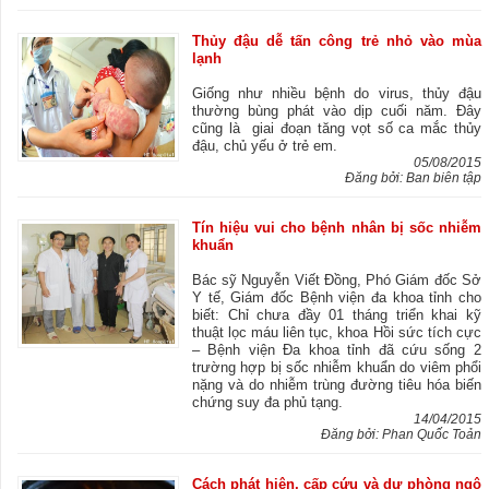
Thủy đậu dễ tấn công trẻ nhỏ vào mùa
lạnh
Giống như nhiều bệnh do virus, thủy đậu
thường bùng phát vào dịp cuối năm. Đây
cũng là giai đoạn tăng vọt số ca mắc thủy
đậu, chủ yếu ở trẻ em.
05/08/2015
Đăng bởi: Ban biên tập
Tín hiệu vui cho bệnh nhân bị sốc nhiễm
khuẩn
Bác sỹ Nguyễn Viết Đồng, Phó Giám đốc Sở
Y tế, Giám đốc Bệnh viện đa khoa tỉnh cho
biết: Chỉ chưa đầy 01 tháng triển khai kỹ
thuật lọc máu liên tục, khoa Hồi sức tích cực
– Bệnh viện Đa khoa tỉnh đã cứu sống 2
trường hợp bị sốc nhiễm khuẩn do viêm phổi
nặng và do nhiễm trùng đường tiêu hóa biến
chứng suy đa phủ tạng.
14/04/2015
Đăng bởi: Phan Quốc Toản
Cách phát hiện, cấp cứu và dự phòng ngộ