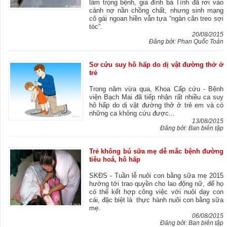
lâm trọng bệnh, gia đình bà Tình đã rơi vào
cảnh nợ nần chồng chất, nhưng sinh mạng
cô gái ngoan hiền vẫn tựa “ngàn cân treo sợi
tóc”.
20/08/2015
Đăng bởi: Phan Quốc Toản
Sơ cứu suy hô hấp do dị vật đường thở ở
trẻ
Trong năm vừa qua, Khoa Cấp cứu - Bệnh
viện Bạch Mai đã tiếp nhận rất nhiều ca suy
hô hấp do dị vật đường thở ở trẻ em và có
những ca không cứu được...
13/08/2015
Đăng bởi: Ban biên tập
Trẻ không bú sữa mẹ dễ mắc bệnh đường
tiêu hoá, hô hấp
SKĐS - Tuần lễ nuôi con bằng sữa mẹ 2015
hướng tới trao quyền cho lao động nữ, để họ
có thể kết hợp công việc với nuôi dạy con
cái, đặc biệt là thực hành nuôi con bằng sữa
mẹ.
06/08/2015
Đăng bởi: Ban biên tập