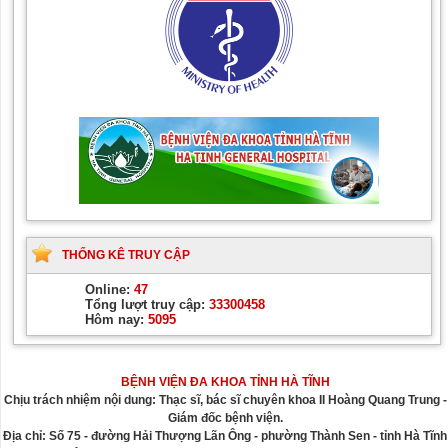
THỐNG KÊ TRUY CẬP
Online:
47
Tổng lượt truy cập:
33300458
Hôm nay:
5095
BỆNH VIỆN ĐA KHOA TỈNH HÀ TĨNH
Chịu trách nhiệm nội dung: Thạc sĩ, bác sĩ chuyên khoa II Hoàng Quang Trung -
Giám đốc bệnh viện.
Địa chỉ: Số 75 - đường Hải Thượng Lãn Ông - phường Thành Sen - tỉnh Hà Tĩnh