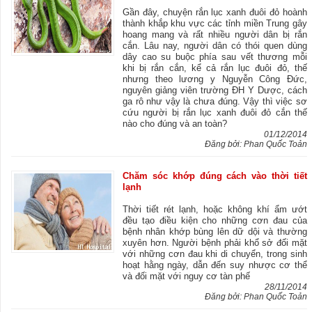
Gần đây, chuyện rắn lục xanh đuôi đỏ hoành
thành khắp khu vực các tỉnh miền Trung gây
hoang mang và rất nhiều người dân bị rắn
cắn. Lâu nay, người dân có thói quen dùng
dây cao su buộc phía sau vết thương mỗi
khi bị rắn cắn, kể cả rắn lục đuôi đỏ, thế
nhưng theo lương y Nguyễn Công Đức,
nguyên giảng viên trường ĐH Y Dược, cách
ga rô như vậy là chưa đúng. Vậy thì việc sơ
cứu người bị rắn lục xanh đuôi đỏ cắn thế
nào cho đúng và an toàn?
01/12/2014
Đăng bởi: Phan Quốc Toản
Chăm sóc khớp đúng cách vào thời tiết
lạnh
Thời tiết rét lạnh, hoặc không khí ẩm ướt
đều tạo điều kiện cho những cơn đau của
bệnh nhân khớp bùng lên dữ dội và thường
xuyên hơn. Người bệnh phải khổ sở đối mặt
với những cơn đau khi di chuyển, trong sinh
hoạt hằng ngày, dẫn đến suy nhược cơ thể
và đối mặt với nguy cơ tàn phế
28/11/2014
Đăng bởi: Phan Quốc Toản