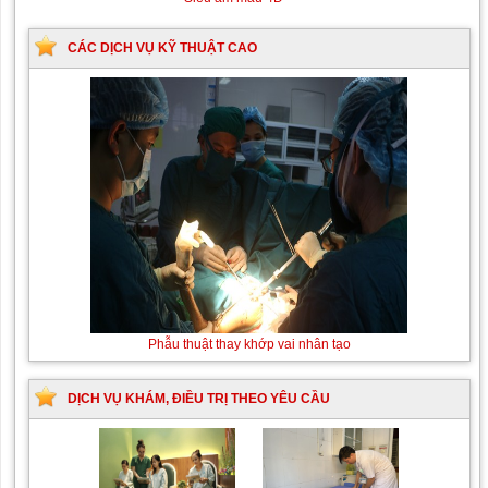
CÁC DỊCH VỤ KỸ THUẬT CAO
Thay máu sơ sinh do bất đồng nhóm
Phẫu thuật thay
máu
khớp vai nhân
tạo
DỊCH VỤ KHÁM, ĐIỀU TRỊ THEO YÊU CẦU