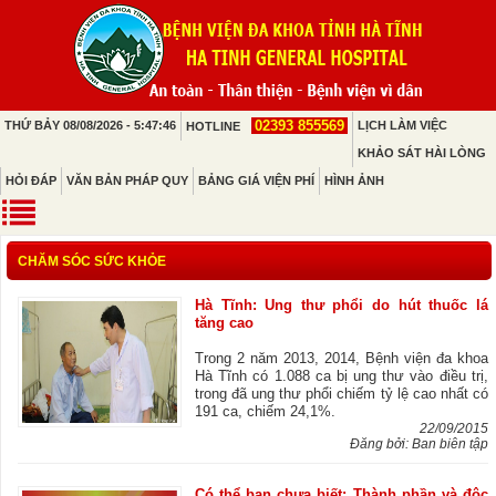
02393 855569
THỨ BẢY 08/08/2026 - 5:47:46
LỊCH LÀM VIỆC
HOTLINE
KHẢO SÁT HÀI LÒNG
HỎI ĐÁP
VĂN BẢN PHÁP QUY
BẢNG GIÁ VIỆN PHÍ
HÌNH ẢNH
CHĂM SÓC SỨC KHỎE
Hà Tĩnh: Ung thư phổi do hút thuốc lá
tăng cao
Trong 2 năm 2013, 2014, Bệnh viện đa khoa
Hà Tĩnh có 1.088 ca bị ung thư vào điều trị,
trong đã ung thư phổi chiếm tỷ lệ cao nhất có
191 ca, chiếm 24,1%.
22/09/2015
Đăng bởi: Ban biên tập
Có thể bạn chưa biết: Thành phần và độc