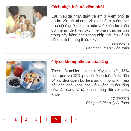
Cách nhận biết trẻ viêm phổi
Dấu hiệu dễ nhận thấy trẻ em bị viêm phổi là
có ho và thở nhanh, vì khi phổi bị viêm, sự
trao đổi ôxy ở phổi trở nên khó khăn hơn nên
cơ thể rất dễ thiếu ôxy. Trẻ phản ứng lại tình
trạng này bằng cách tăng nhịp thở lên để bù
đắp lại tình trạng thiếu ôxy.
30/09/2013
Đăng bởi: Phan Quốc Toản
4 lý do không nên bỏ bữa sáng
Theo một nghiên cứu mới đây cho biết, 18%
nam giới và 13% phụ nữ ở độ tuổi từ 35 đến
54 có thói quen bỏ bữa sáng. Trong khi hầu
hết các nhà khoa học đều đồng thuận rằng
bữa ăn sáng là rất quan trọng đối với sức
khỏe
17/09/2013
Đăng bởi: Phan Quốc Toản
<
1
2
3
4
5
6
>