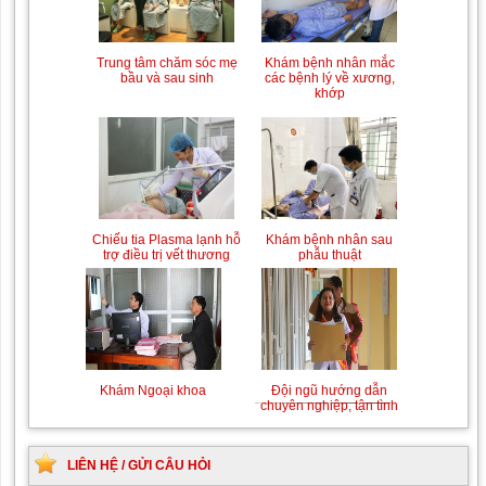
Trung tâm chăm sóc mẹ
Khám bệnh nhân mắc
bầu và sau sinh
các bệnh lý về xương,
khớp
Chiếu tia Plasma lạnh hỗ
Khám bệnh nhân sau
trợ điều trị vết thương
phẫu thuật
Khám Ngoại khoa
Đội ngũ hướng dẫn
chuyên nghiệp, tận tình
LIÊN HỆ / GỬI CÂU HỎI