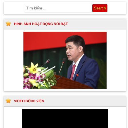
HÌNH ẢNH HOẠT ĐỘNG NỔI BẬT
VIDEO BỆNH VIỆN