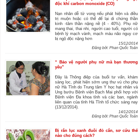
độc khí carbon monoxide (CO)
Nạn nhân dễ tử vong nếu phát hiện và điều
trị muộn hoặc có thể để lại di chứng thần
kinh -tâm thần nặng nề (4 - 40%). Phụ nữ
mang thai, thai nhi, người cao tuổi, người có
bệnh lý mạch vành, mạch máu não nguy cơ
bị ngộ độc nặng hơn
15/12/2014
Đăng bởi: Phan Quốc Toản
“ Bảo vệ người phụ nữ mà bạn thương
yêu”
Đây là Thông điệp của buổi tư vấn, khám
sàng lọc, phát hiện sớm ung thư vú cho phụ
nữ Hà Tĩnh do Trung tâm Y học hạt nhân và
Ung bướu Bệnh viện Bạch Mai phối hợp với
Bệnh viện Đa khoa tỉnh và các ban, ngành
liên quan của tỉnh Hà Tĩnh tổ chức sáng nay
(13/12/2014).
14/12/2014
Đăng bởi: Phan Quốc Toản
Bị rắn lục xanh đuôi đỏ cắn, sơ cứu thế
nào cho đúng cách?