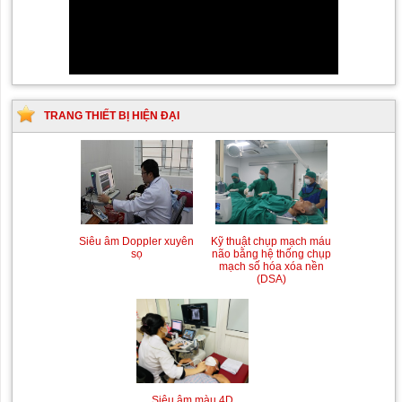
TRANG THIẾT BỊ HIỆN ĐẠI
Siêu âm Doppler xuyên
Kỹ thuật chụp mạch máu
sọ
não bằng hệ thống chụp
mạch số hóa xóa nền
(DSA)
Siêu âm màu 4D