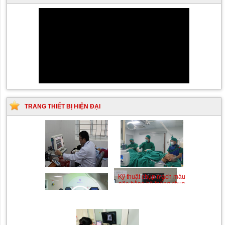
TRANG THIẾT BỊ HIỆN ĐẠI
Siêu âm Doppler xuyên
Kỹ thuật chụp mạch máu
sọ
não bằng hệ thống chụp
mạch số hóa xóa nền
(DSA)