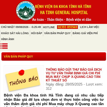
02393 855569
CHỦ NHẬT 09/08/2026 - -5:25:49
LỊCH LÀM VIỆC
HOTLINE
KHẢO SÁT HÀI LÒNG
HỎI ĐÁP
VĂN BẢN PHÁP QUY
BẢNG GIÁ VIỆN PHÍ
HÌNH ẢNH
VĂN BẢN PHÁP QUY
THÔNG BÁO GỬI THƯ BÁO GIÁ DỊCH
VỤ TƯ VẤN THẨM ĐỊNH GIÁ CHI PHÍ
MUA MÁY CHỤP X-QUANG CAO TẦN
KỸ THUẬT SỐ
Ngày đăng: 28/05/2025 - Lượt xem:
312
Bệnh viện Đa khoa tỉnh Hà Tĩnh đang có nhu cầu tiếp
nhận Báo giá để lựa chọn đơn vị thực hiện công việc tư
vấn thẩm định giá chi phí Mua máy chụp X-Quang cao tần