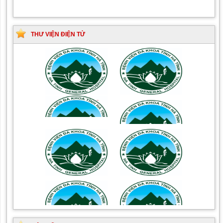
THƯ VIỆN ĐIỆN TỬ
Tài liệu Hướng dẫn
Hướng dẫn chẩn đoán và
phòng ngừa nhiễm
điều trị một số bệnh
khuẩn vết mổ
truyền nhiễm
Hướng dẫn quy trình kỹ
Hướng dẫn Quy trình kỹ
thuật Chuyên khoa Phẫu
thuật Nhi khoa
thuật Tiết niệu