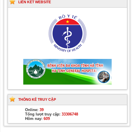
LIÊN KẾT WEBSITE
THỐNG KÊ TRUY CẬP
Online:
39
Tổng lượt truy cập:
33306748
Hôm nay:
609