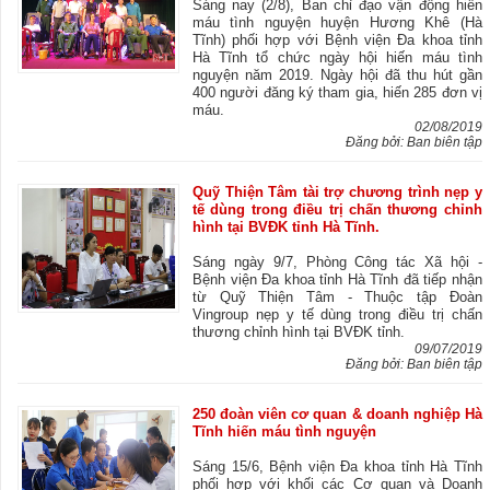
Sáng nay (2/8), Ban chỉ đạo vận động hiến
máu tình nguyện huyện Hương Khê (Hà
Tĩnh) phối hợp với Bệnh viện Đa khoa tỉnh
Hà Tĩnh tổ chức ngày hội hiến máu tình
nguyện năm 2019. Ngày hội đã thu hút gần
400 người đăng ký tham gia, hiến 285 đơn vị
máu.
02/08/2019
Đăng bởi: Ban biên tập
Quỹ Thiện Tâm tài trợ chương trình nẹp y
tế dùng trong điều trị chấn thương chỉnh
hình tại BVĐK tỉnh Hà Tĩnh.
Sáng ngày 9/7, Phòng Công tác Xã hội -
Bệnh viện Đa khoa tỉnh Hà Tĩnh đã tiếp nhận
từ Quỹ Thiện Tâm - Thuộc tập Đoàn
Vingroup nẹp y tế dùng trong điều trị chấn
thương chỉnh hình tại BVĐK tỉnh.
09/07/2019
Đăng bởi: Ban biên tập
250 đoàn viên cơ quan & doanh nghiệp Hà
Tĩnh hiến máu tình nguyện
Sáng 15/6, Bệnh viện Đa khoa tỉnh Hà Tĩnh
phối hợp với khối các Cơ quan và Doanh