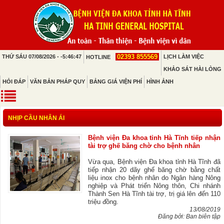
02393 855569
THỨ SÁU 07/08/2026 - -5:46:47
LỊCH LÀM VIỆC
HOTLINE
KHẢO SÁT HÀI LÒNG
HỎI ĐÁP
VĂN BẢN PHÁP QUY
BẢNG GIÁ VIỆN PHÍ
HÌNH ẢNH
NHỊP CẦU NHÂN ÁI
Bệnh viện Đa khoa tỉnh Hà Tĩnh tiếp nhận
tài trợ ghế băng chờ cho bệnh nhân
Vừa qua, Bệnh viện Đa khoa tỉnh Hà Tĩnh đã
tiếp nhận 20 dãy ghế băng chờ bằng chất
liệu inox cho bệnh nhân do Ngân hàng Nông
nghiệp và Phát triển Nông thôn, Chi nhánh
Thành Sen Hà Tĩnh tài trợ, trị giá lên đến 110
triệu đồng.
13/08/2019
Đăng bởi: Ban biên tập