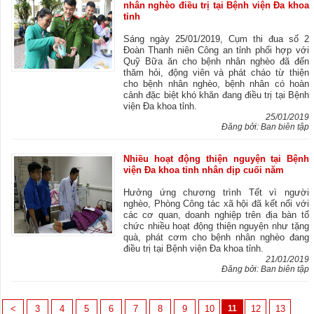
nhân nghèo điều trị tại Bệnh viện Đa khoa
tỉnh
Sáng ngày 25/01/2019, Cụm thi đua số 2
Đoàn Thanh niên Công an tỉnh phối hợp với
Quỹ Bữa ăn cho bệnh nhân nghèo đã đến
thăm hỏi, động viên và phát cháo từ thiện
cho bệnh nhân nghèo, bệnh nhân có hoàn
cảnh đặc biệt khó khăn đang điều trị tại Bệnh
viện Đa khoa tỉnh.
25/01/2019
Đăng bởi: Ban biên tập
Nhiều hoạt động thiện nguyện tại Bệnh
viện Đa khoa tỉnh nhân dịp cuối năm
Hưởng ứng chương trình Tết vì người
nghèo, Phòng Công tác xã hội đã kết nối với
các cơ quan, doanh nghiệp trên địa bàn tổ
chức nhiều hoạt động thiện nguyện như tặng
quà, phát cơm cho bệnh nhân nghèo đang
điều trị tại Bệnh viện Đa khoa tỉnh.
21/01/2019
Đăng bởi: Ban biên tập
<
3
4
5
6
7
8
9
10
11
12
13