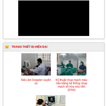
TRANG THIẾT BỊ HIỆN ĐẠI
Siêu âm Doppler xuyên
Kỹ thuật chụp mạch máu
sọ
não bằng hệ thống chụp
mạch số hóa xóa nền
(DSA)