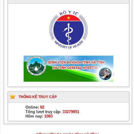
THỐNG KÊ TRUY CẬP
Online:
82
Tổng lượt truy cập:
33279851
Hôm nay:
1083