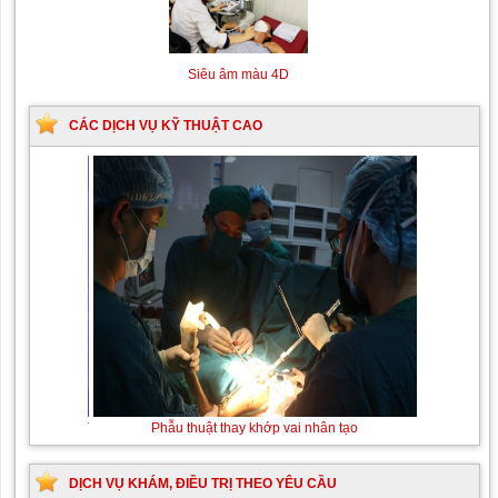
Siêu âm màu 4D
CÁC DỊCH VỤ KỸ THUẬT CAO
Thay máu sơ sinh do bất đồng nhóm máu
Phẫu thuật
thay khớp
vai nhân
tạo
DỊCH VỤ KHÁM, ĐIỀU TRỊ THEO YÊU CẦU