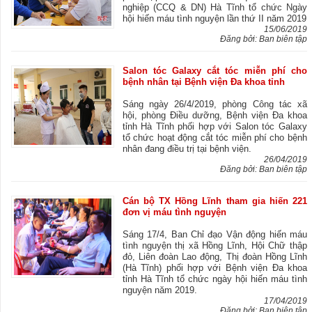
nghiệp (CCQ & DN) Hà Tĩnh tổ chức Ngày
hội hiến máu tình nguyện lần thứ II năm 2019
15/06/2019
Đăng bởi: Ban biên tập
Salon tóc Galaxy cắt tóc miễn phí cho
bệnh nhân tại Bệnh viện Đa khoa tỉnh
Sáng ngày 26/4/2019, phòng Công tác xã
hội, phòng Điều dưỡng, Bệnh viện Đa khoa
tỉnh Hà Tĩnh phối hợp với Salon tóc Galaxy
tổ chức hoạt động cắt tóc miễn phí cho bệnh
nhân đang điều trị tại bệnh viện.
26/04/2019
Đăng bởi: Ban biên tập
Cán bộ TX Hồng Lĩnh tham gia hiến 221
đơn vị máu tình nguyện
Sáng 17/4, Ban Chỉ đạo Vận động hiến máu
tình nguyện thị xã Hồng Lĩnh, Hội Chữ thập
đỏ, Liên đoàn Lao động, Thị đoàn Hồng Lĩnh
(Hà Tĩnh) phối hợp với Bệnh viện Đa khoa
tỉnh Hà Tĩnh tổ chức ngày hội hiến máu tình
nguyện năm 2019.
17/04/2019
Đăng bởi: Ban biên tập