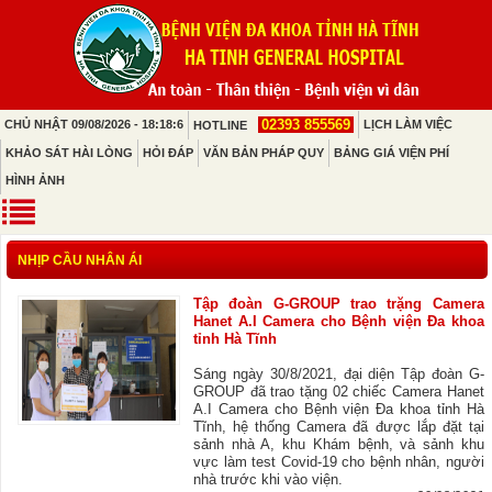
02393 855569
CHỦ NHẬT 09/08/2026 - 18:18:6
LỊCH LÀM VIỆC
HOTLINE
KHẢO SÁT HÀI LÒNG
HỎI ĐÁP
VĂN BẢN PHÁP QUY
BẢNG GIÁ VIỆN PHÍ
HÌNH ẢNH
NHỊP CẦU NHÂN ÁI
Tập đoàn G-GROUP trao trặng Camera
Hanet A.I Camera cho Bệnh viện Đa khoa
tỉnh Hà Tĩnh
Sáng ngày 30/8/2021, đại diện Tập đoàn G-
GROUP đã trao tặng 02 chiếc Camera Hanet
A.I Camera cho Bệnh viện Đa khoa tỉnh Hà
Tĩnh, hệ thống Camera đã được lắp đặt tại
sảnh nhà A, khu Khám bệnh, và sảnh khu
vực làm test Covid-19 cho bệnh nhân, người
nhà trước khi vào viện.