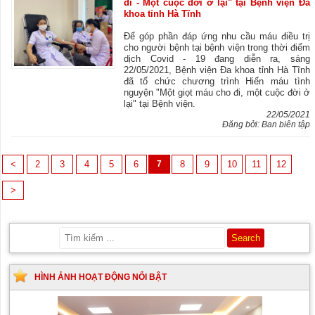
đi - Một cuộc đời ở lại" tại Bệnh viện Đa
khoa tỉnh Hà Tĩnh
Để góp phần đáp ứng nhu cầu máu điều trị
cho người bệnh tại bệnh viện trong thời điểm
dịch Covid - 19 đang diễn ra, sáng
22/05/2021, Bệnh viện Đa khoa tỉnh Hà Tĩnh
đã tổ chức chương trình Hiến máu tình
nguyện "Một giọt máu cho đi, một cuộc đời ở
lại" tại Bệnh viện.
22/05/2021
Đăng bởi: Ban biên tập
<
2
3
4
5
6
7
8
9
10
11
12
>
HÌNH ẢNH HOẠT ĐỘNG NỔI BẬT