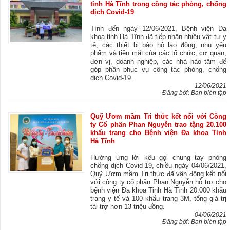
tỉnh Hà Tĩnh trong công tác phòng, chống
dịch Covid-19
Tính đến ngày 12/06/2021, Bệnh viện Đa
khoa tỉnh Hà Tĩnh đã tiếp nhận nhiều vật tư y
tế, các thiết bị bảo hộ lao động, nhu yếu
phẩm và tiền mặt của các tổ chức, cơ quan,
đơn vị, doanh nghiệp, các nhà hảo tâm để
góp phần phục vụ công tác phòng, chống
dịch Covid-19.
12/06/2021
Đăng bởi: Ban biên tập
Quỹ Ươm mầm Tri thức kết nối với Công
ty Cổ phần Phan Nguyễn trao tặng 20.100
khẩu trang cho Bệnh viện Đa khoa Tỉnh
Hà Tĩnh
Hưởng ứng lời kêu gọi chung tay phòng
chống dịch Covid-19, chiều ngày 04/06/2021,
Quỹ Ươm mầm Tri thức đã vận động kết nối
với công ty cổ phần Phan Nguyễn hỗ trợ cho
bệnh viện Đa khoa Tỉnh Hà Tĩnh 20.000 khẩu
trang y tế và 100 khẩu trang 3M, tổng giá trị
tài trợ hơn 13 triệu đồng.
04/06/2021
Đăng bởi: Ban biên tập